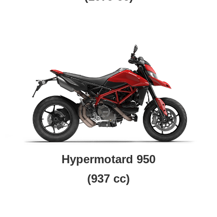
Hypermotar
d 950
(937 cc)