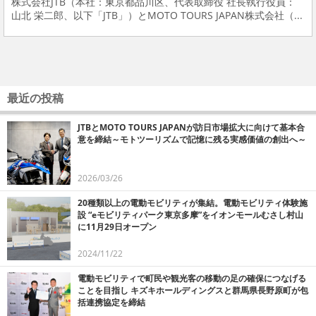
株式会社JTB（本社：東京都品川区、代表取締役 社長執行役員：
山北 栄二郎、以下「JTB」）とMOTO TOURS JAPAN株式会社（...
最近の投稿
JTBとMOTO TOURS JAPANが訪日市場拡大に向けて基本合
意を締結～モトツーリズムで記憶に残る実感価値の創出へ～
2026/03/26
20種類以上の電動モビリティが集結。電動モビリティ体験施
設 “eモビリティパーク東京多摩”をイオンモールむさし村山
に11月29日オープン
2024/11/22
電動モビリティで町民や観光客の移動の足の確保につなげる
ことを目指し キズキホールディングスと群馬県長野原町が包
括連携協定を締結