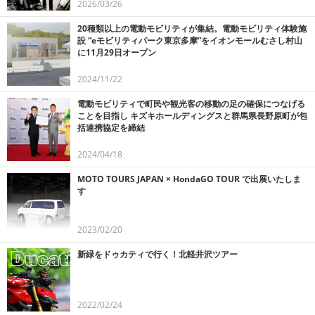
2026/03/26
20種類以上の電動モビリティが集結。電動モビリティ体験施
設 “eモビリティパーク東京多摩”をイオンモールむさし村山
に11月29日オープン
2024/11/22
電動モビリティで町民や観光客の移動の足の確保につなげる
ことを目指し キズキホールディングスと群馬県長野原町が包
括連携協定を締結
2024/04/18
MOTO TOURS JAPAN × HondaGO TOUR で出展いたしま
す
2023/02/20
新緑をドゥカティで行く！北軽井沢ツアー
2022/02/24