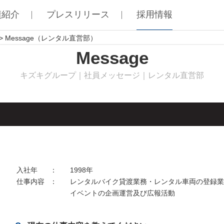
績紹介
プレスリリース
採用情報
> Message（レンタル直営部）
Message
キズキグループ｜社員メッセージ｜レンタル直営部
入社年
：
1998年
仕事内容
：
レンタルバイク貸渡業務・レンタル車両の登録
イベントの企画運営及び広報活動