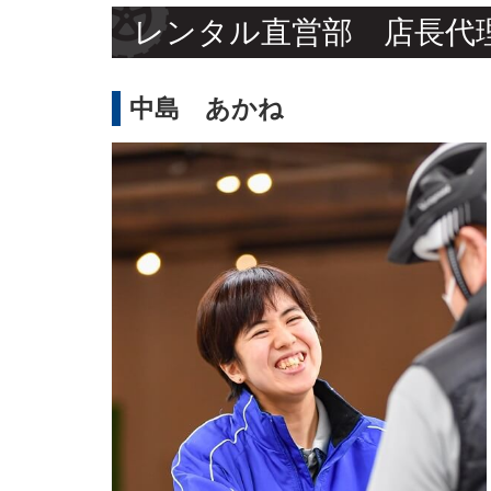
レンタル直営部 店長代
中島 あかね