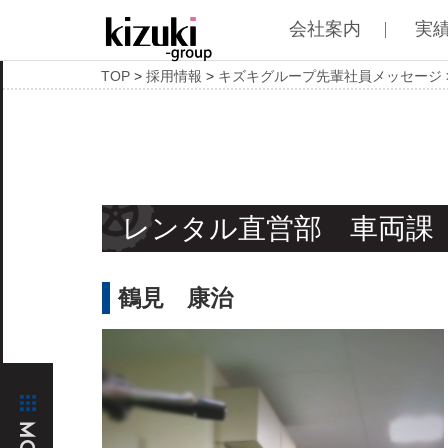
会社案内
実
TOP
>
採用情報
>
キズキグループ先輩社員メッセージ
レンタル直営部 車両課
鶴見 康治