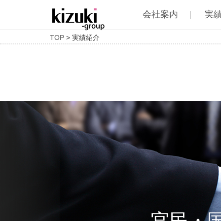
会社案内
実
TOP
> 実績紹介
官民・