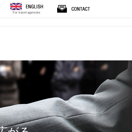
For travel agencies
広がる。