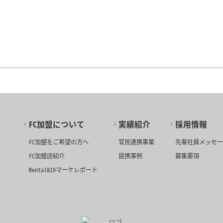
FC加盟について
実績紹介
採用情報
FC加盟をご希望の方へ
官民連携事業
先輩社員メッセ
FC加盟店紹介
提携事例
募集要項
Rental819マーケレポート