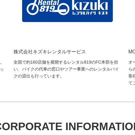
M
株式会社キズキレンタルサービス
オ
全国で約160店舗を展開するレンタル819のFC本部を担
。
ら
い、バイクの代車の窓口やツアー事業へのレンタルバイ
っ
客
クの貸出も行っています。
て
CORPORATE INFORMATIO